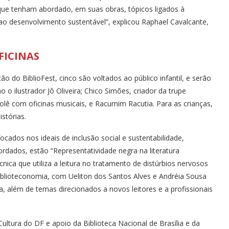
s que tenham abordado, em suas obras, tópicos ligados à
o desenvolvimento sustentável”, explicou Raphael Cavalcante,
FICINAS
o do BiblioFest, cinco são voltados ao público infantil, e serão
o ilustrador Jô Oliveira; Chico Simões, criador da trupe
ê com oficinas musicais, e Racumim Racutia. Para as crianças,
stórias.
ocados nos ideais de inclusão social e sustentabilidade,
rdados, estão “Representatividade negra na literatura
técnica que utiliza a leitura no tratamento de distúrbios nervosos
Biblioteconomia, com Ueliton dos Santos Alves e Andréia Sousa
a, além de temas direcionados a novos leitores e a profissionais
ltura do DF e apoio da Biblioteca Nacional de Brasília e da