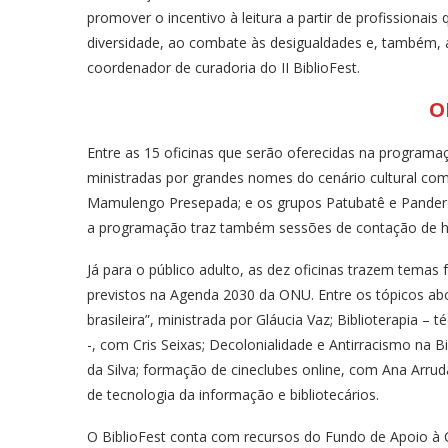
promover o incentivo à leitura a partir de profissionai
diversidade, ao combate às desigualdades e, também, a
coordenador de curadoria do II BiblioFest.
O
Entre as 15 oficinas que serão oferecidas na programaçã
ministradas por grandes nomes do cenário cultural como 
Mamulengo Presepada; e os grupos Patubatê e Panderol
a programação traz também sessões de contação de hi
Já para o público adulto, as dez oficinas trazem temas f
previstos na Agenda 2030 da ONU. Entre os tópicos abo
brasileira”, ministrada por Gláucia Vaz; Biblioterapia – 
-, com Cris Seixas; Decolonialidade e Antirracismo na 
da Silva; formação de cineclubes online, com Ana Arrud
de tecnologia da informação e bibliotecários.
O BiblioFest conta com recursos do Fundo de Apoio à Cu