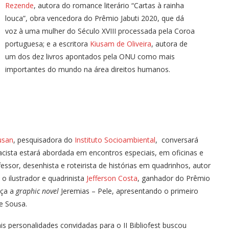
Rezende
, autora do romance literário “Cartas à rainha
louca”, obra vencedora do Prêmio Jabuti 2020, que dá
voz à uma mulher do Século XVIII processada pela Coroa
portuguesa; e a escritora
Kiusam de Oliveira
, autora de
um dos dez livros apontados pela ONU como mais
importantes do mundo na área direitos humanos.
usan
, pesquisadora do
Instituto Socioambiental
, conversará
acista estará abordada em encontros especiais, em oficinas e
fessor, desenhista e roteirista de histórias em quadrinhos, autor
o ilustrador e quadrinista
Jefferson Costa
, ganhador do Prêmio
lça a
graphic novel
Jeremias – Pele, apresentando o primeiro
e Sousa.
is personalidades convidadas para o II Bibliofest buscou