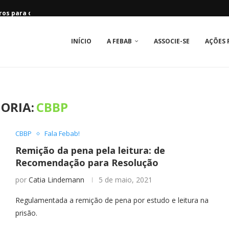
s para os Grupos...
025!
BAB & Associações
na completa 50 anos
a pública pelas bibliotecas...
2026
Associações
leiras
o “Rede de Bibliotecas...
7!
2029
o de práticas inclusivas em...
ros da Comissão Brasileira...
o de práticas inclusivas em...
las Bibliotecas, pela Democracia
sua Biblioteca
24
as
eca Internacional #5
INÍCIO
A FEBAB
ASSOCIE-SE
AÇÕES 
ORIA:
CBBP
CBBP
Fala Febab!
Remição da pena pela leitura: de
Recomendação para Resolução
por
Catia Lindemann
5 de maio, 2021
Regulamentada a remição de pena por estudo e leitura na
prisão.